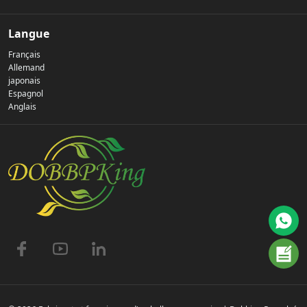
Notre histoire
Langue
Français
Politique de confidentialité
Allemand
japonais
Espagnol
Nous contacter
Anglais
FAQ