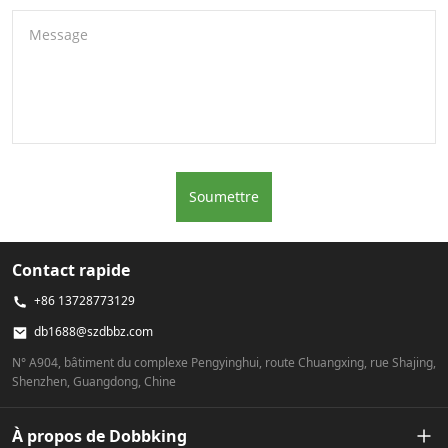
Message
Soumettre
Contact rapide
+86 13728773129
db1688@szdbbz.com
N° A904, bâtiment du complexe Pengyinghui, route Chuangxing, rue Shajing,
Shenzhen, Guangdong, Chine
À propos de Dobbking