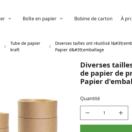
ier
Boîte en papier
Bobine de carton
À pr
Tube de papier
Diverses tailles ont réutilisé l&#39;e
kraft
Papier d&#39;emballage
Diverses taille
de papier de p
Papier d'emba
Quantité
decrease quantity
increase quant