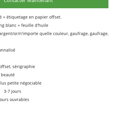
Contacter Maintenant
 + étiquetage en papier offset.
ng blanc + feuille d'huile
gent/or/n'importe quelle couleur, gaufrage, gaufrage,
nnalisé
ffset, sérigraphie
 beauté
lus petite négociable
e:
3-7 jours
ours ouvrables