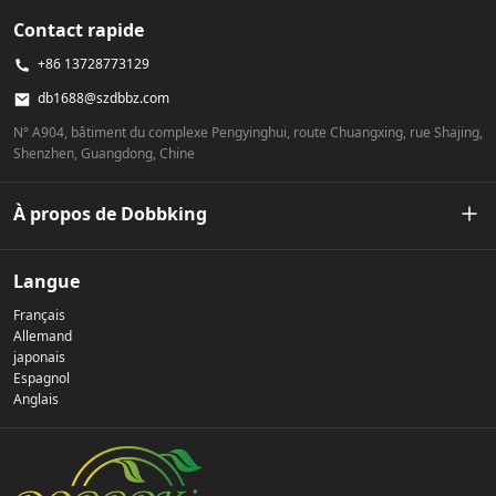
Contact rapide
+86 13728773129
db1688@szdbbz.com
N° A904, bâtiment du complexe Pengyinghui, route Chuangxing, rue Shajing,
Shenzhen, Guangdong, Chine
À propos de Dobbking
Notre histoire
Langue
Français
Politique de confidentialité
Allemand
japonais
Espagnol
Nous contacter
Anglais
FAQ