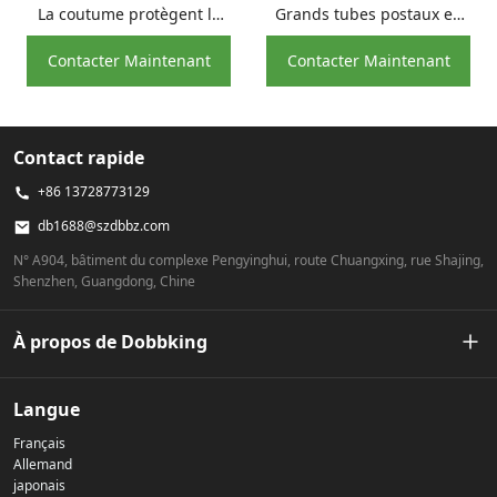
La coutume protègent le
Grands tubes postaux en
tube d'emballage de
carton A3 A4 A5 sur
Contacter Maintenant
Contacter Maintenant
lunettes de soleil de papier
mesure, Long Tube noir
d'emballage de conteneur
pour affiche
de cylindre de lunettes
Contact rapide
+86 13728773129
db1688@szdbbz.com
N° A904, bâtiment du complexe Pengyinghui, route Chuangxing, rue Shajing,
Shenzhen, Guangdong, Chine
À propos de Dobbking
Notre histoire
Langue
Français
Politique de confidentialité
Allemand
japonais