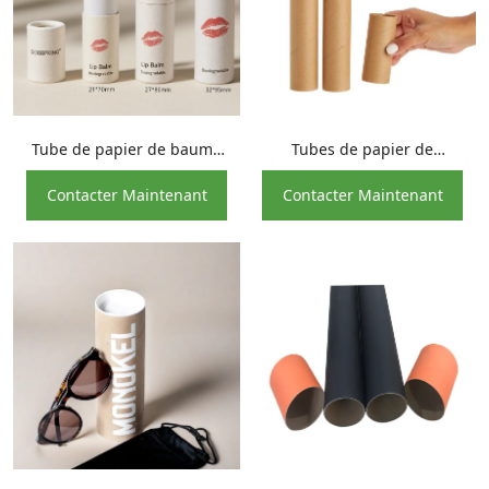
Tube de papier de baume
Tubes de papier de
à lèvres cosmétique en
rouleaux de papier toilette
Contacter Maintenant
Contacter Maintenant
carton blanc
de noyau de petit pain de
carton écologique