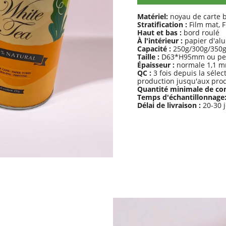
Matériel:
noyau de carte b
Stratification :
Film mat, Fi
Haut et bas :
bord roulé
À l'intérieur :
papier d'al
Capacité :
250g/300g/350g
Taille :
D63*H95mm ou per
Épaisseur :
normale 1,1 m
QC :
3 fois depuis la sélec
production jusqu'aux produ
Quantité minimale de c
Temps d'échantillonnag
Délai de livraison :
20-30 j