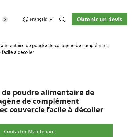
Obtenir un devis
opos de nous
Blog
Nous contacter
Français
 alimentaire de poudre de collagène de complément
 facile à décoller
 de poudre alimentaire de
lagène de complément
c couvercle facile à décoller
Contacter Maintenant