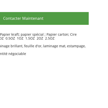
Contacter Maintenant
Papier kraft; papier spécial ; Papier carton; Cire
0.3OZ 0.5OZ 1OZ 1.5OZ 2OZ 2.5OZ
inage brillant, feuille d'or, laminage mat, estampage,
ntité négociable