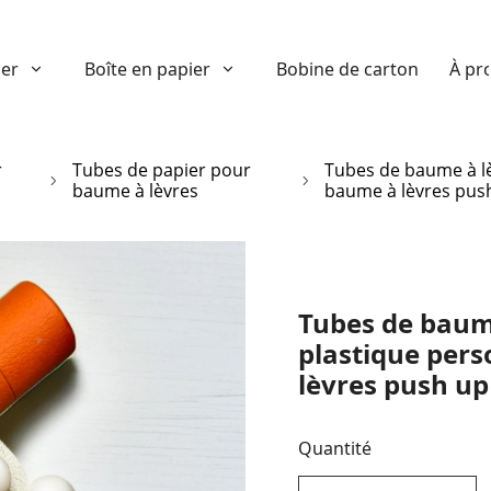
ier
Boîte en papier
Bobine de carton
À pr
r
Tubes de papier pour
Tubes de baume à lè
baume à lèvres
baume à lèvres pus
Tubes de baume
plastique per
lèvres push up
Quantité
decrease quantity
increase quant