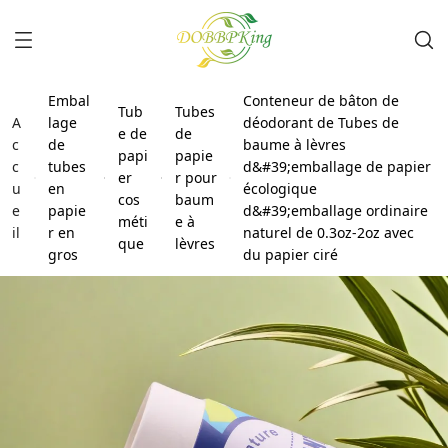
Embal
Conteneur de bâton de
Tub
Tubes
A
lage
déodorant de Tubes de
e de
de
c
de
baume à lèvres
papi
papie
c
tubes
d&#39;emballage de papier
er
r pour
u
en
écologique
cos
baum
e
papie
d&#39;emballage ordinaire
méti
e à
il
r en
naturel de 0.3oz-2oz avec
que
lèvres
gros
du papier ciré