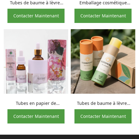
Tubes de baume à lèvres
Emballage cosmétique
en papier sans plastique
100% biodégradable de
Contacter Maintenant
Contacter Maintenant
personnalisés Tubes de
papier de poussée pour le
baume à lèvres push up en
déodorant
carton
Tubes en papier de
Tubes de baume à lèvres
bouteilles compte-gouttes
en papier kraft Push Up
Contacter Maintenant
Contacter Maintenant
de sérum pour le visage de
soins de la peau de luxe