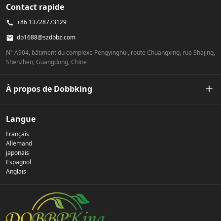
Contact rapide
+86 13728773129
db1688@szdbbz.com
N° A904, bâtiment du complexe Pengyinghui, route Chuangxing, rue Shajing,
Shenzhen, Guangdong, Chine
À propos de Dobbking
Notre histoire
Langue
Français
Politique de confidentialité
Allemand
japonais
Espagnol
Nous contacter
Anglais
FAQ