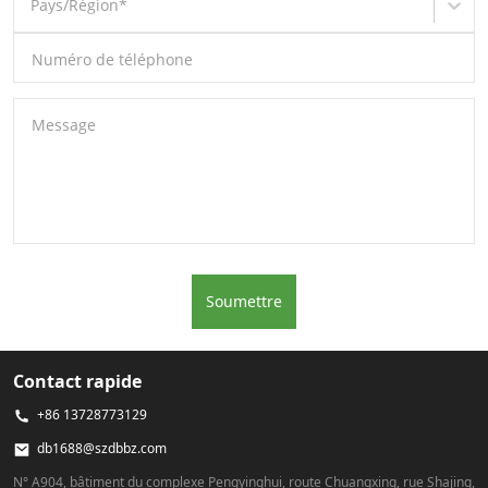
Pays/Région
*
Numéro de téléphone
Message
Soumettre
Contact rapide
+86 13728773129
db1688@szdbbz.com
N° A904, bâtiment du complexe Pengyinghui, route Chuangxing, rue Shajing,