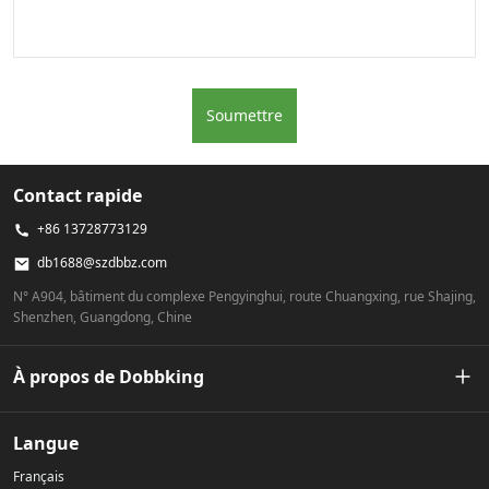
Soumettre
Contact rapide
+86 13728773129
db1688@szdbbz.com
N° A904, bâtiment du complexe Pengyinghui, route Chuangxing, rue Shajing,
Shenzhen, Guangdong, Chine
À propos de Dobbking
Notre histoire
Langue
Français