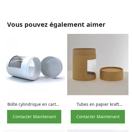
Vous pouvez également aimer
Boîte cylindrique en carton
Tubes en papier kraft
blanc avec fenêtre en PVC
biodégradables pour
Contacter Maintenant
Contacter Maintenant
| Stockage du papier
snacks | Emballage
d'emballage
cylindrique écologique