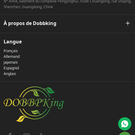
N° A904, bâtiment du complexe Pengyinghui, route Chuangxing, rue Shajing,
Shenzhen, Guangdong, Chine
À propos de Dobbking
Notre histoire
Langue
Français
Politique de confidentialité
Allemand
japonais
Espagnol
Nous contacter
Anglais
FAQ