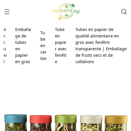
A
Emballa
Tube
Tubes en papier de
Tu
c
ge de
en
qualité alimentaire en
be
c
tubes
papie
gros avec fenêtre
en
u
en
r avec
transparente | Emballage
car
ei
papier
fenêtr
de fruits secs et de
ton
l
en gros
e
collations