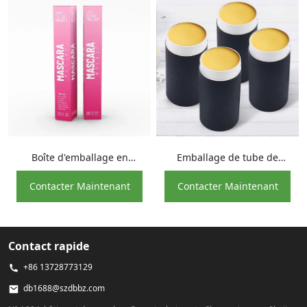
Boîte d'emballage en
Emballage de tube de
papier crème pour
papier de baume à lèvres
Contacter Maintenant
Contacter Maintenant
mascara en papier d'art de
noir
conception OEM
Contact rapide
+86 13728773129
db1688@szdbbz.com