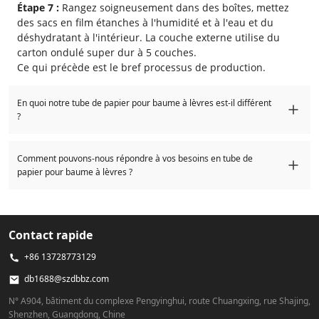
Étape 7 :
Rangez soigneusement dans des boîtes, mettez
des sacs en film étanches à l'humidité et à l'eau et du
déshydratant à l'intérieur. La couche externe utilise du
carton ondulé super dur à 5 couches.
Ce qui précède est le bref processus de production.
En quoi notre tube de papier pour baume à lèvres est-il différent
?
Les tubes de baume à lèvres sont composés de
3 parties
Comment pouvons-nous répondre à vos besoins en tube de
principales
:
papier pour baume à lèvres ?
un papier spécial résistant à l'huile à l'intérieur
un carton blanc plein au milieu
Notre usine a plus de 15 ans d'expérience dans la
un papier imprimé sur la surface.
production. Au départ, nous servions principalement de
Contact rapide
Le papier que nous choisissons pour l'intérieur doit être
grandes sociétés chinoises de commerce d'exportation de
résistant à l'huile, avec une surface plane et lisse (ce qui
cosmétiques.
+86 13728773129
aide à pousser la crème rapidement). Les espaces entre les
papiers doivent être adaptés ou ils auront tendance à fuir.
db1688@szdbbz.com
Maintenant, nous avons l'équipement de production de
Remarque : certains fournisseurs utilisent du papier
tubes en papier le plus avancé en Chine (étiqueteuse de
N° A904, bâtiment du complexe Pengyinghui, route Chuangxing, rue Shajing,
couché PE. alors que nous pouvons le produire, nous ne le
positionnement CNC robotisée) (machine d'assemblage
Shenzhen, Guangdong, Chine
recommandons pas. En effet, le papier couché PE n'est pas