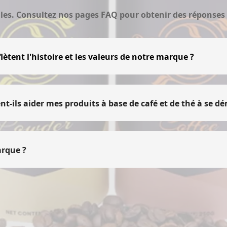
les.
Consultez nos pages FAQ pour obtenir des réponses 
ètent l'histoire et les valeurs de notre marque ?
llage pour transmettre l'histoire et les valeurs de votre
esigns d'emballage qui correspondent à votre récit. Des cou
e reflète l'identité de votre marque et trouve un écho auprè
ils aider mes produits à base de café et de thé à se d
bes en papier, les boîtes à plateaux et à manchons, ou les sa
r une étagère ou dans un magasin de détail, ces options d'em
tandard, vos produits de café et de thé attireront l'attenti
arque ?
plutôt que d'autres.
'engagement de votre marque envers l'environnement, mai
des pratiques éco-responsables, vous positionnez votre m
 perception positive de votre marque et peuvent attirer des 
emande croissante des consommateurs pour des produits re