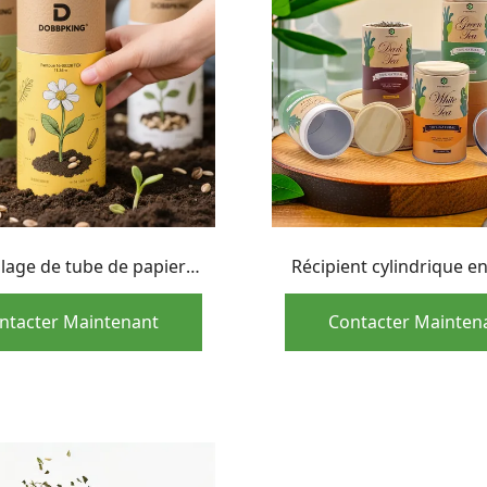
lage de tube de papier
Récipient cylindrique e
imentaire biodégradable
de qualité alimentaire 
le personnalisée en gros
vert en feuilles
ntacter Maintenant
Contacter Mainten