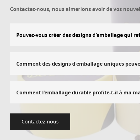
Contactez-nous, nous aimerions avoir de vos nouvel
Pouvez-vous créer des designs d'emballage qui refl
Absolument! Nous comprenons l'importance de l'emba
comprendre l'essence de votre marque et créer des d
nous veillerons à ce que chaque aspect de l'emballag
Comment des designs d'emballage uniques peuvent-
Les conceptions d'emballage uniques, telles que les tu
des clients potentiels. Lorsqu'elles sont exposées su
une curiosité. En se démarquant des boîtes de forme s
Comment l’emballage durable profite-t-il à ma m
probabilité que les clients choisissent votre marque 
L'emballage durable met non seulement en valeur l
l'environnement. En optant pour des matériaux et 
de café et de thé. Les emballages durables créent une
Contactez-nous
environnementale. De plus, cela correspond à la d
un avantage concurrentiel sur le marché.