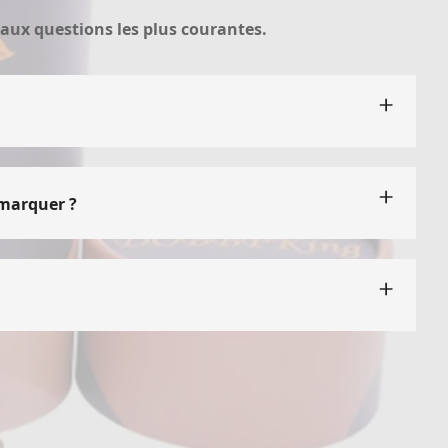
aux questions les plus courantes.
 marque. Notre équipe collaborera avec vous pour
leurs et de la typographie aux images et finitions,
s de votre public cible.
émarquer ?
cs en papier, ont le pouvoir d'attirer l'attention
ballage distinctives créent une intrigue visuelle et
on et susciteront l'intérêt, augmentant ainsi la
s séduit également les consommateurs soucieux de
arque comme un choix responsable pour les amateurs
clients qui accordent la priorité à la durabilité
spectueux de l’environnement, vous donnant ainsi