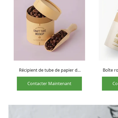
Récipient de tube de papier de
Boîte r
cylindre de papier d'emballage
cache
d'impression de sérigraphie
carton
Contacter Maintenant
Co
pour le thé de café