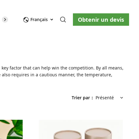
Obtenir un devis
opos de nous
Blog
Nous contacter
Français
key factor that can help win the competition. By all means,
ge also requires in a cautious manner, the temperature,
Trier par
：
Présenté