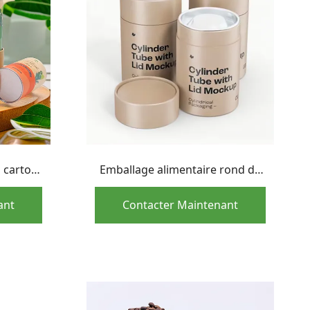
n carton
Emballage alimentaire rond de
pour thé
carton de chapeau de bidon de
tube de papier hermétique de
ant
Contacter Maintenant
nouvelle conception