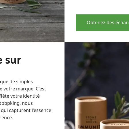
Obtenez des échant
e sur
s que de simples
 de votre marque. C'est
flète votre identité
Dobbpking, nous
qui capturent l'essence
rence.