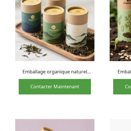
Emballage organique naturel
Embal
imprimé polychrome de tube de
superal
papier de catégorie comestible
de tail
Contacter Maintenant
Co
d'OEM