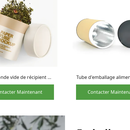
onde vide de récipient de
Tube d'emballage alimen
tage de café de thé de
carton intérieur en p
 de pot de papier kraft
d'aluminium avec cou
ntacter Maintenant
Contacter Mainten