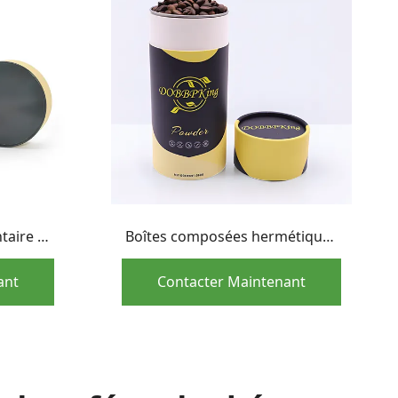
taire en
Boîtes composées hermétiques
apier
de papier d'emballage de
vercle
catégorie comestible pour le
ant
Contacter Maintenant
grain de café