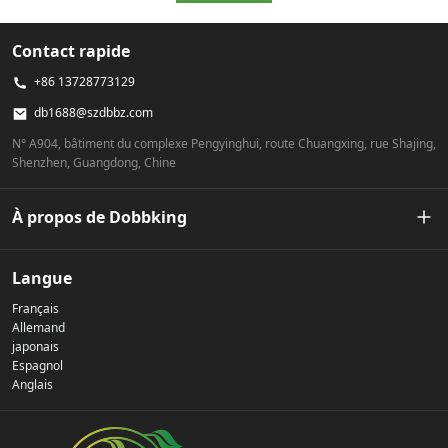
Contact rapide
+86 13728773129
db1688@szdbbz.com
N° A904, bâtiment du complexe Pengyinghui, route Chuangxing, rue Shajing,
Shenzhen, Guangdong, Chine
À propos de Dobbking
Notre histoire
Langue
Français
Politique de confidentialité
Allemand
japonais
Espagnol
Nous contacter
Anglais
FAQ