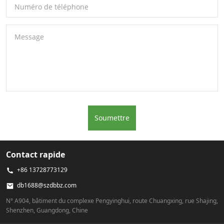
Numéro de téléphone
Message
Soumettre
Contact rapide
+86 13728773129
db1688@szdbbz.com
N° A904, bâtiment du complexe Pengyinghui, route Chuangxing, rue Shajing,
Shenzhen, Guangdong, Chine