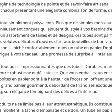
ne de technologie de pointe et de savoir-faire artisanal,
, chacun présentant une élégante combinaison de forme, de 
tout simplement polyvalents. Plus que de simples morceaux
énieusement conçues qui ajoutent du style à vos besoins d'
un assortiment de tailles et de designs, ces tubes sont par
des volutes délicates d'œuvres d'art aux bouteilles de bon vin
choisi, niché confortablement dans un tube en papier Dob
rigue à votre cadeau, une promesse de surprise à l'intérieur
 tout aussi impressionnantes que des tubes. Durables, mais
al entre robustesse et délicatesse. Que vous emballiez un ens
oîtes en papier sont à la hauteur de l'occasion, offrant une
 un grand panier gourmand, débordant de friandises exotiqu
, son élégance témoignant des délices à l'intérieur.
oduits ne se limite pas à leur attrait esthétique. Ils constitu
 simplifient la tâche d'emballage et de don. Un tube en pap