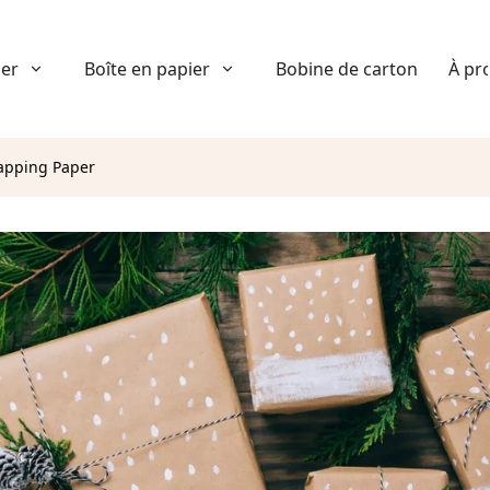
ier
Boîte en papier
Bobine de carton
À pr
apping Paper