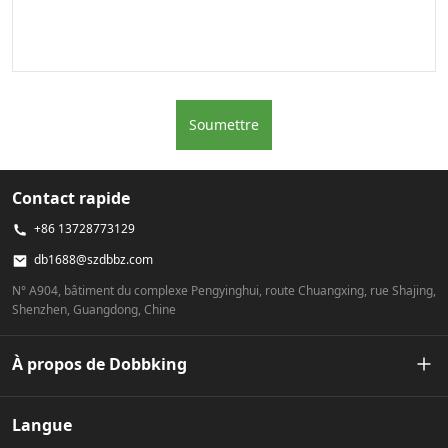
Soumettre
Contact rapide
+86 13728773129
db1688@szdbbz.com
N° A904, bâtiment du complexe Pengyinghui, route Chuangxing, rue Shajing,
Shenzhen, Guangdong, Chine
À propos de Dobbking
Notre histoire
Langue